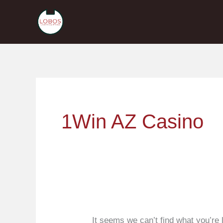
Skip
to
content
Search
for:
1Win AZ Casino
It seems we can’t find what you’re 