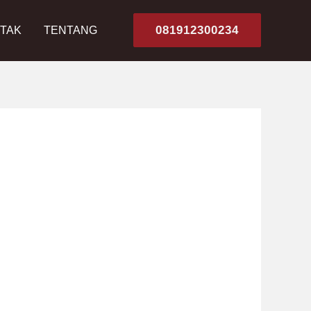
081912300234
TAK
TENTANG