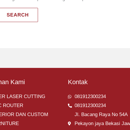
nan Kami
Kontak
ER LASER CUTTING
081912300234
C ROUTER
081912300234
TERIOR DAN CUSTOM
Jl. Bacang Raya No 54A
RNITURE
Pekayon jaya Bekasi Ja