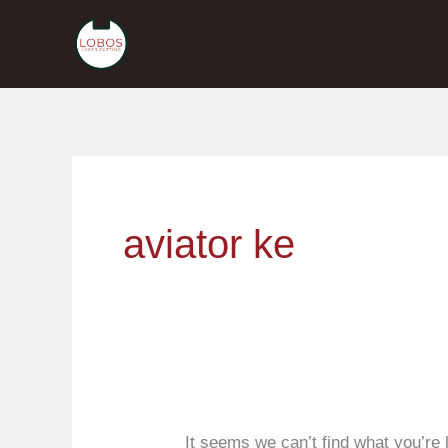
Skip
to
content
Search
for:
aviator ke
It seems we can’t find what you’re 