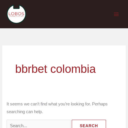
Skip
to
content
Search
for:
bbrbet colombia
It seems we can’t find what you’re looking for. Perhaps
searching can help.