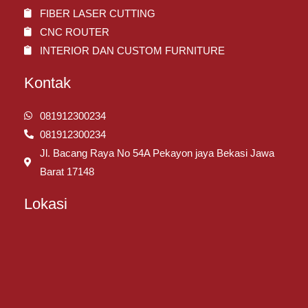
FIBER LASER CUTTING
CNC ROUTER
INTERIOR DAN CUSTOM FURNITURE
Kontak
081912300234
081912300234
Jl. Bacang Raya No 54A Pekayon jaya Bekasi Jawa
Barat 17148
Lokasi