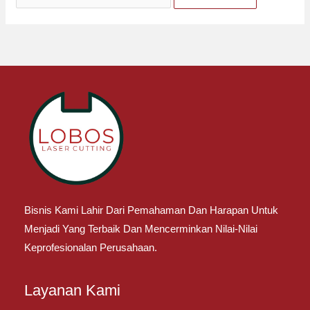
Bisnis Kami Lahir Dari Pemahaman Dan Harapan Untuk
Menjadi Yang Terbaik Dan Mencerminkan Nilai-Nilai
Keprofesionalan Perusahaan.
Layanan Kami