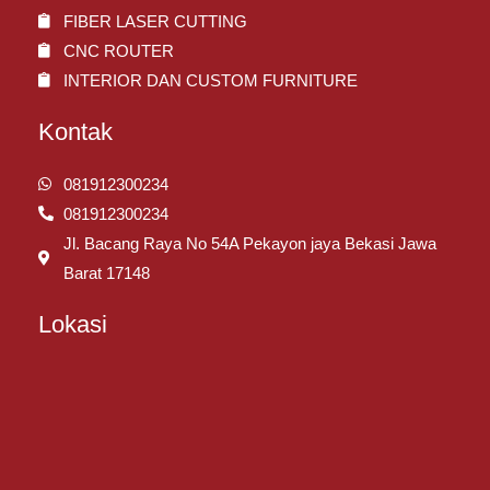
FIBER LASER CUTTING
CNC ROUTER
INTERIOR DAN CUSTOM FURNITURE
Kontak
081912300234
081912300234
Jl. Bacang Raya No 54A Pekayon jaya Bekasi Jawa
Barat 17148
Lokasi