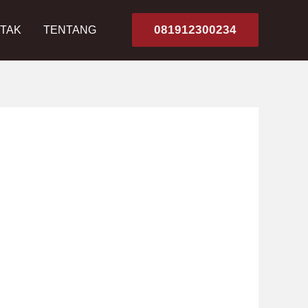
081912300234
TAK
TENTANG