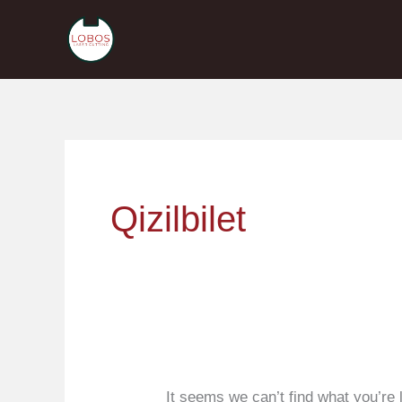
Skip
to
content
Search
for:
Qizilbilet
It seems we can’t find what you’re 