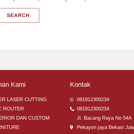
nan Kami
Kontak
ER LASER CUTTING
081912300234
C ROUTER
081912300234
TERIOR DAN CUSTOM
Jl. Bacang Raya No 54A
RNITURE
Pekayon jaya Bekasi Ja