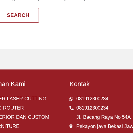
nan Kami
Kontak
ER LASER CUTTING
081912300234
C ROUTER
081912300234
TERIOR DAN CUSTOM
Jl. Bacang Raya No 54A
RNITURE
Pekayon jaya Bekasi Ja