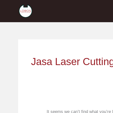
Skip
to
content
Search
for:
Jasa Laser Cuttin
It seems we can’t find what you’re 