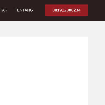
081912300234
TAK
TENTANG